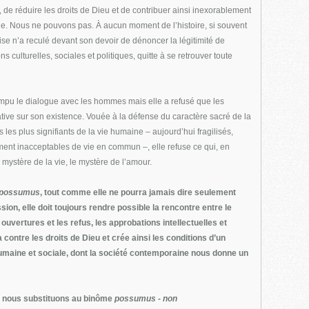
, de réduire les droits de Dieu et de contribuer ainsi inexorablement
le. Nous ne pouvons pas. À aucun moment de l’histoire, si souvent
lise n’a reculé devant son devoir de dénoncer la légitimité de
s culturelles, sociales et politiques, quitte à se retrouver toute
ompu le dialogue avec les hommes mais elle a refusé que les
ative sur son existence. Vouée à la défense du caractère sacré de la
 les plus signifiants de la vie humaine – aujourd’hui fragilisés,
ent inacceptables de vie en commun –, elle refuse ce qui, en
 mystère de la vie, le mystère de l’amour.
possumus
, tout comme elle ne pourra jamais dire seulement
sion, elle doit toujours rendre possible la rencontre entre le
ouvertures et les refus, les approbations intellectuelles et
 contre les droits de Dieu et crée ainsi les conditions d’un
humaine et sociale, dont la société contemporaine nous donne un
i nous substituons au binôme
possumus
-
non