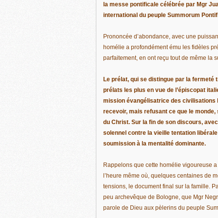
la messe pontificale célébrée par Mgr Jua
international du peuple Summorum Pontif
Prononcée d’abondance, avec une puissant
homélie a profondément ému les fidèles pr
parfaitement, en ont reçu tout de même la 
Le prélat, qui se distingue par la fermeté 
prélats les plus en vue de l’épiscopat ital
mission évangélisatrice des civilisations h
recevoir, mais refusant ce que le monde,
du Christ. Sur la fin de son discours, ave
solennel contre la vieille tentation libéral
soumission à la mentalité dominante.
Rappelons que cette homélie vigoureuse a 
l’heure même où, quelques centaines de mètr
tensions, le document final sur la famille. 
peu archevêque de Bologne, que Mgr Negri,
parole de Dieu aux pèlerins du peuple Su