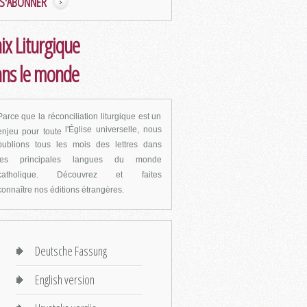
S'ABONNER
ix Liturgique
ns le monde
Parce que la réconciliation liturgique est un
l'Église universelle, nous
enjeu pour toute
publions tous les mois des lettres dans
les
principales langues du monde
catholique. Découvrez et faites
connaître
nos éditions étrangères.
Deutsche Fassung
English version