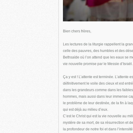
Bien chers frères,
Les lectures de la liturgie rappellent la gran
celle des pauvres, des humbles et des déses
Bethsaïde où l’on attend que les eaux se me
vie nouvelle promise par le Messie d’Israël.
Ça y est ! L’attente est terminée. L’attente
définitivement le voile des cieux et est entré
dans les grandeurs comme dans les faiblesse
hommes, mais aussi dans leur immense capac
le problème de leur destinée, de la fin à la
qui est déjà au milieu d’eux.
C’est le Christ qui est la vie nouvelle au mi
mystère de sa mort, de sa résurrection et
la profondeur de notre foi et dans l’intensité