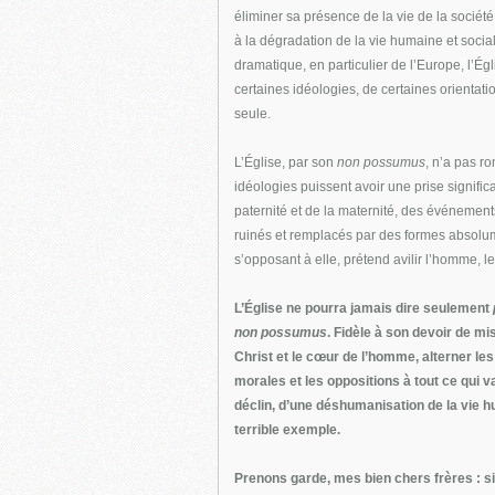
éliminer sa présence de la vie de la société
à la dégradation de la vie humaine et socia
dramatique, en particulier de l’Europe, l’Ég
certaines idéologies, de certaines orientation
seule.
L’Église, par son
non possumus
, n’a pas r
idéologies puissent avoir une prise signific
paternité et de la maternité, des événements
ruinés et remplacés par des formes absolum
s’opposant à elle, prétend avilir l’homme, le
L’Église ne pourra jamais dire seulement
non possumus
. Fidèle à son devoir de mis
Christ et le cœur de l’homme, alterner les 
morales et les oppositions à tout ce qui va
déclin, d’une déshumanisation de la vie 
terrible exemple.
Prenons garde, mes bien chers frères : s