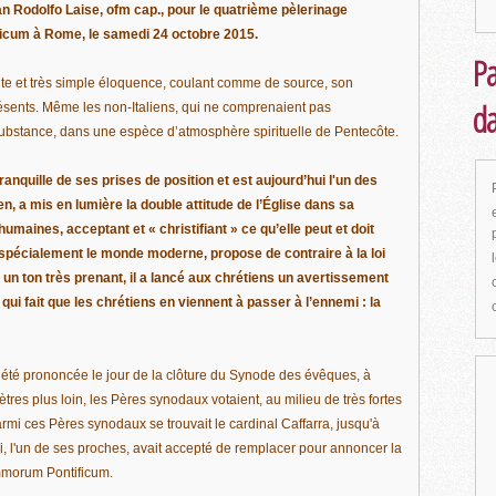
n Rodolfo Laise, ofm cap., pour le quatrième pèlerinage
icum à Rome, le samedi 24 octobre 2015.
Pa
e et très simple éloquence, coulant comme de source, son
da
ésents. Même les non-Italiens, qui ne comprenaient pas
substance, dans une espèce d’atmosphère spirituelle de Pentecôte.
tranquille de ses prises de position et est aujourd’hui l'un des
ien, a mis en lumière la double attitude de l’Église dans sa
umaines, acceptant et « christifiant » ce qu’elle peut et doit
 spécialement le monde moderne, propose de contraire à la loi
c un ton très prenant, il a lancé aux chrétiens un avertissement
e qui fait que les chrétiens en viennent à passer à l’ennemi : la
été prononcée le jour de la clôture du Synode des évêques, à
es plus loin, les Pères synodaux votaient, au milieu de très fortes
Parmi ces Pères synodaux se trouvait le cardinal Caffarra, jusqu'à
 l'un de ses proches, avait accepté de remplacer pour annoncer la
mmorum Pontificum.