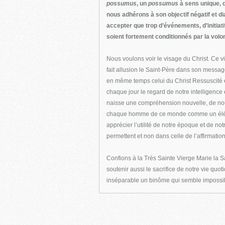
possumus
, un
possumus
à sens unique, q
nous adhérons à son objectif négatif et dia
accepter que trop d’événements, d’initiati
soient fortement conditionnés par la volo
Nous voulons voir le visage du Christ. Ce vi
fait allusion le Saint-Père dans son messag
en même temps celui du Christ Ressuscité 
chaque jour le regard de notre intelligence
naisse une compréhension nouvelle, de no
chaque homme de ce monde comme un éléme
apprécier l’utilité de notre époque et de no
permettent et non dans celle de l’affirmati
Confions à la Très Sainte Vierge Marie la Sa
soutenir aussi le sacrifice de notre vie quot
inséparable un binôme qui semble impossible 