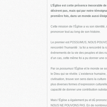
L’Église est cette présence inexorable de l
désirent pas, mais qui par notre témoignag
première fois, dans un monde aussi éloign
Cette mission de l’Église a vu son identité,
prononcer tout au long de son histoire.
Le premier est
POSSUMUS
, NOUS POUVONS.
rencontré l’humanité : la foi a rencontré la r
événements de la vie des peuples et des nat
d’un cas, cette même foi a pu donner une contr
Par ce
possumus
l’Église et le monde se so
le Dieu qui se révèle. L’existence humaine, 
civilisation, trouve son sens dans la cultu
plus diverses formes d’expression culturell
capacité de donner une contribution substant
Mais l’Église a également pu et dû prononc
NOUS NE POUVONS PAS. En de nombreuses occa