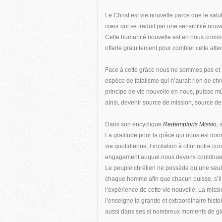
Le Christ est vie nouvelle parce que le salut
cœur qui se traduit par une sensibilité nouv
Cette humanité nouvelle est en nous comme
offerte gratuitement pour combler cette att
Face à cette grâce nous ne sommes pas et
espèce de fatalisme qui n’aurait rien de ch
principe de vie nouvelle en nous, puisse mûr
ainsi, devenir source de mission, source 
Dans son encyclique
Redemptoris Missio
, 
La gratitude pour la grâce qui nous est don
vie quotidienne, l’incitation à offrir notre c
engagement auquel nous devons contribuer de
Le peuple chrétien ne possède qu’une seule
chaque homme afin que chacun puisse, s’il le
l’expérience de cette vie nouvelle. La miss
l’enseigne la grande et extraordinaire histoi
aussi dans ses si nombreux moments de glo