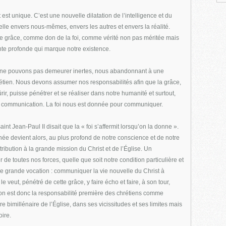
 est unique. C’est une nouvelle dilatation de l’intelligence et du
elle envers nous-mêmes, envers les autres et envers la réalité.
 grâce, comme don de la foi, comme vérité non pas méritée mais
ente profonde qui marque notre existence.
 ne pouvons pas demeurer inertes, nous abandonnant à une
rétien. Nous devons assumer nos responsabilités afin que la grâce,
ir, puisse pénétrer et se réaliser dans notre humanité et surtout,
de communication. La foi nous est donnée pour communiquer.
saint Jean-Paul II disait que la « foi s’affermit lorsqu’on la donne ».
née devient alors, au plus profond de notre conscience et de notre
ontribution à la grande mission du Christ et de l’Église. Un
 toutes nos forces, quelle que soit notre condition particulière et
 grande vocation : communiquer la vie nouvelle du Christ à
 veut, pénétré de cette grâce, y faire écho et faire, à son tour,
ion est donc la responsabilité première des chrétiens comme
re bimillénaire de l’Église, dans ses vicissitudes et ses limites mais
ire.