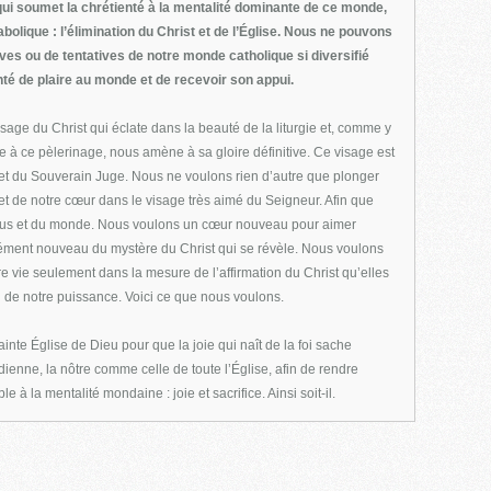
ui soumet la chrétienté à la mentalité dominante de ce monde,
bolique : l’élimination du Christ et de l’Église. Nous ne pouvons
ves ou de tentatives de notre monde catholique si diversifié
nté de plaire au monde et de recevoir son appui.
sage du Christ qui éclate dans la beauté de la liturgie et, comme y
e à ce pèlerinage, nous amène à sa gloire définitive. Ce visage est
et du Souverain Juge. Nous ne voulons rien d’autre que plonger
 et de notre cœur dans le visage très aimé du Seigneur. Afin que
us et du monde. Nous voulons un cœur nouveau pour aimer
nt nouveau du mystère du Christ qui se révèle. Nous voulons
tre vie seulement dans la mesure de l’affirmation du Christ qu’elles
on de notre puissance. Voici ce que nous voulons.
inte Église de Dieu pour que la joie qui naît de la foi sache
idienne, la nôtre comme celle de toute l’Église, afin de rendre
à la mentalité mondaine : joie et sacrifice. Ainsi soit-il.