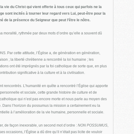
a vie du Christ qui vient offerte à tous ceux qui parfois ne la
e sont incités à tourner leur regard vers Lui, peut-être pour la
é de la présence du Seigneur que peut l’être le nôtre.
 sa moralité, rythmée par deux mots d’ordre qu’elle a souvent dû
 Par cette attitude, l’Église a, de génération en génération,
aison ; la liberté chrétienne a rencontré la loi humaine ; les
ions ont été imprégnés par la foi catholique de sorte que, en plus
ibution significative à la culture et à la civilisation.
nt rencontrés. L’humanité en quête a rencontré l’Église qui apporte
personnelle et sociale, cette grande histoire de culture et de
re catholique qui n’est pas encore morte et nous parle au moyen des
e. Dans l’horizon du possumus la mission a certainement eu la
ielle à l’amélioration de la vie humaine, personnelle et sociale.
er, de façon inexorable, un second mot d’ordre :
NON POSSUMUS
,
sions, l’Église a dû dire qu’il n’était pas licite de vouloir