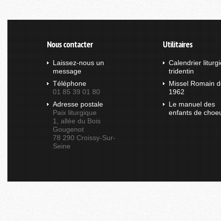
Nous contacter
Utilitaires
Laissez-nous un
Calendrier liturg
message
tridentin
Téléphone
Missel Romain d
01 85 39 01 80
1962
Adresse postale
Le manuel des
Paix liturgique
enfants de choe
1, allée du Bois
Gougenot
78 290 Croissy-Sur-
Seine