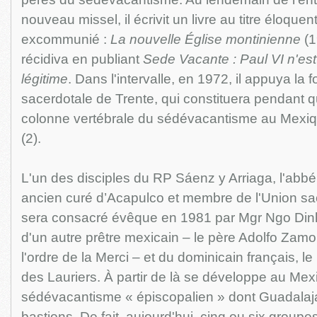
nouveau missel, il écrivit un livre au titre éloquent
excommunié :
La nouvelle Église montinienne
(1
récidiva en publiant
Sede Vacante : Paul VI n'est
légitime
. Dans l'intervalle, en 1972, il appuya la 
sacerdotale de Trente, qui constituera pendant 
colonne vertébrale du sédévacantisme au Mexiq
(2).
L'un des disciples du RP Sáenz y Arriaga, l'ab
ancien curé d’Acapulco et membre de l'Union sa
sera consacré évêque en 1981 par Mgr Ngo Dinh
d'un autre prêtre mexicain – le père Adolfo Zamor
l'ordre de la Merci – et du dominicain français, l
des Lauriers. À partir de là se développe au Me
sédévacantisme « épiscopalien » dont Guadalaja
bastions. De fait, aujourd'hui, cinq ou six group