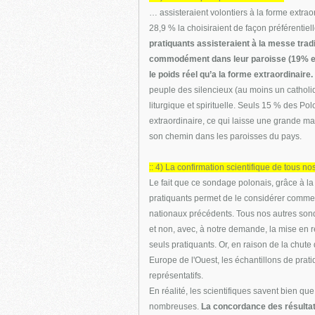
… assisteraient volontiers à la forme extrao
28,9 % la choisiraient de façon préférentie
pratiquants assisteraient à la messe tradi
commodément dans leur paroisse (19% en 
le poids réel qu’a la forme extraordinaire.
peuple des silencieux (au moins un catholiq
liturgique et spirituelle. Seuls 15 % des Po
extraordinaire, ce qui laisse une grande 
son chemin dans les paroisses du pays.
:: 4) La confirmation scientifique de tous 
Le fait que ce sondage polonais, grâce à la
pratiquants permet de le considérer comme 
nationaux précédents. Tous nos autres sonda
et non, avec, à notre demande, la mise en r
seuls pratiquants. Or, en raison de la chut
Europe de l'Ouest, les échantillons de prat
représentatifs.
En réalité, les scientifiques savent bien que
nombreuses.
La concordance des résulta