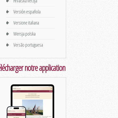
Hrvatska verzija
Versión española
Versione italiana
Wersja polska
Versão portuguesa
lécharger notre application