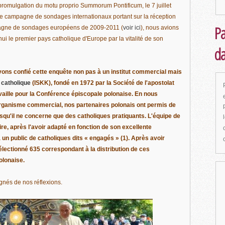
promulgation du motu proprio Summorum Pontificum, le 7 juillet
e campagne de sondages internationaux portant sur la réception
Pa
mpagne de sondages européens de 2009-2011 (
voir ici
), nous avions
'hui le premier pays catholique d'Europe par la vitalité de son
da
ons confié cette enquête non pas à un institut commercial mais
e catholique
(ISKK), fondé en 1972 par la Société de l'apostolat
ravaille pour la Conférence épiscopale polonaise. En nous
 organisme commercial, nos partenaires polonais ont permis de
squ'il ne concerne que des catholiques pratiquants. L'équipe de
re, après l'avoir adapté en fonction de son excellente
un public de catholiques dits « engagés » (1). Après avoir
électionné 635 correspondant à la distribution de ces
olonaise.
gnés de nos réflexions.