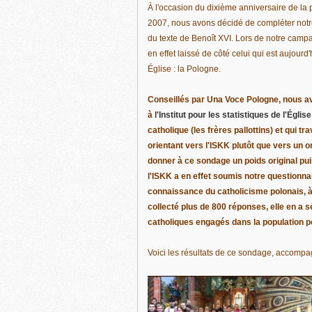
À l'occasion du dixième anniversaire de la 
2007, nous avons décidé de compléter notr
du texte de Benoît XVI. Lors de notre ca
en effet laissé de côté celui qui est aujourd
Église : la Pologne.
Conseillés par Una Voce Pologne, nous av
à
l'Institut pour les statistiques de l'Églis
catholique (les frères pallottins) et qui t
orientant vers l'ISKK plutôt que vers un
donner à ce sondage un poids original pui
l'ISKK a en effet soumis notre questionnai
connaissance du catholicisme polonais, à 
collecté plus de 800 réponses, elle en a s
catholiques engagés dans la population p
Voici les résultats de ce sondage, accompa