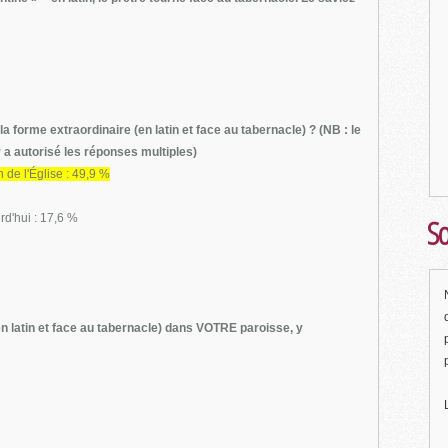
a forme extraordinaire (en latin et face au tabernacle) ? (NB : le
 a autorisé les réponses multiples)
n de l'Église : 49,9 %
rd'hui : 17,6 %
So
(en latin et face au tabernacle) dans VOTRE paroisse, y