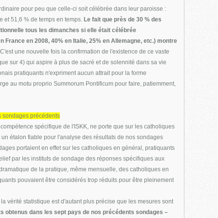
rdinaire pour peu que celle-ci soit célébrée dans leur paroisse :
lle et 51,6 % de temps en temps.
Le fait que près de 30 % des
tionnelle tous les dimanches si elle était célébrée
France en 2008, 40% en Italie, 25% en Allemagne, etc.) montre
C'est une nouvelle fois la confirmation de l'existence de ce vaste
ue sur 4) qui aspire à plus de sacré et de solennité dans sa vie
lonais pratiquants n'expriment aucun attrait pour la forme
marge au motu proprio Summorum Pontificum pour faire, patiemment,
nos sondages précédents
 compétence spécifique de l'ISKK, ne porte que sur les catholiques
un étalon fiable pour l'analyse des résultats de nos sondages
ges portaient en effet sur les catholiques en général, pratiquants
elief par les instituts de sondage des réponses spécifiques aux
e dramatique de la pratique, même mensuelle, des catholiques en
iquants pouvaient être considérés trop réduits pour être pleinement
 la vérité statistique est d'autant plus précise que les mesures sont
ts obtenus dans les sept pays de nos précédents sondages –