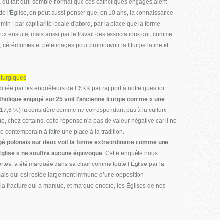
 du fait qu'il semble normal que ces catholiques engagés aient
de l'Église, on peut aussi penser que, en 10 ans, la connaissance
in : par capillarité locale d'abord, par la place que la forme
ux ensuite, mais aussi par le travail des associations qui, comme
cérémonies et pèlerinages pour promouvoir la liturgie latine et
iturgiques
fiée par les enquêteurs de l'ISKK par rapport à notre question
tholique engagé sur 25 voit l'ancienne liturgie comme « une
 (17,6 %) la considère comme ne correspondant pas à la culture
ue, chez certains, cette réponse n'a pas de valeur négative car il ne
e contemporain à faire une place à la tradition.
agé polonais sur deux voit la forme extraordinaire comme une
l'Église » ne souffre aucune équivoque
. Cette enquête nous
ertes, a été marquée dans sa chair comme toute l’Église par la
 mais qui est restée largement immune d’une opposition
e la fracture qui a marqué, et marque encore, les Églises de nos