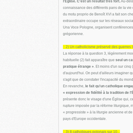
l'Église. C'est un résultat très fort.
Au-delà
connaissance des différents pans de la vie 
du motu proprio de Benoît XVI a fait son chem
extraordinaire occupe sur les réseaux socia
Una Voce Pologne, organisent conférences, 
grégorienne.
:: 2) Un catholicisme préservé des guerres l
La réponse à la question 3, légèrement modi
habituelle (2) fait apparaître que
seul un ca
pratique étrange »
. Et moins d'un sur cinq
d'aujourd'hui. On peut d'ailleurs imaginer q
s'agit que de constater l'incapacité du mond
En revanche,
le fait qu'un catholique eng
« expression de fidélité à la tradition de 
présente donc le visage d'une Église qui, c
rupture imposée par la réforme liturgique,
« progressiste » à la liturgie ancienne et d
pays d'Europe occidentale.
:: 3) 8 catholiques polonais sur 10...