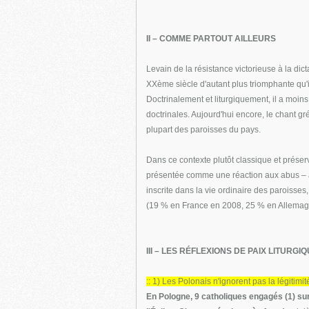
II – COMME PARTOUT AILLEURS
Levain de la résistance victorieuse à la dic
XXème siècle d'autant plus triomphante qu'il
Doctrinalement et liturgiquement, il a moins 
doctrinales. Aujourd'hui encore, le chant g
plupart des paroisses du pays.
Dans ce contexte plutôt classique et préserv
présentée comme une réaction aux abus – att
inscrite dans la vie ordinaire des paroisse
(19 % en France en 2008, 25 % en Allemagn
III – LES RÉFLEXIONS DE PAIX LITURGI
:: 1) Les Polonais n'ignorent pas la légitimi
En Pologne, 9 catholiques engagés (1) sur