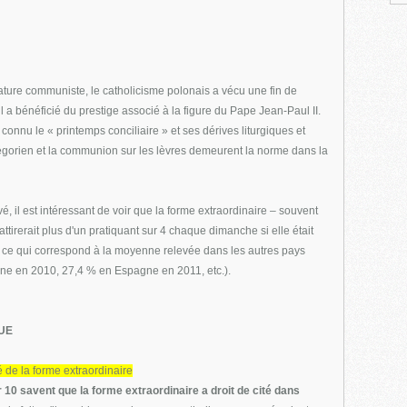
tature communiste, le catholicisme polonais a vécu une fin de
 a bénéficié du prestige associé à la figure du Pape Jean-Paul II.
connu le « printemps conciliaire » et ses dérives liturgiques et
régorien et la communion sur les lèvres demeurent la norme dans la
é, il est intéressant de voir que la forme extraordinaire – souvent
irerait plus d'un pratiquant sur 4 chaque dimanche si elle était
s, ce qui correspond à la moyenne relevée dans les autres pays
e en 2010, 27,4 % en Espagne en 2011, etc.).
QUE
té de la forme extraordinaire
 10 savent que la forme extraordinaire a droit de cité dans