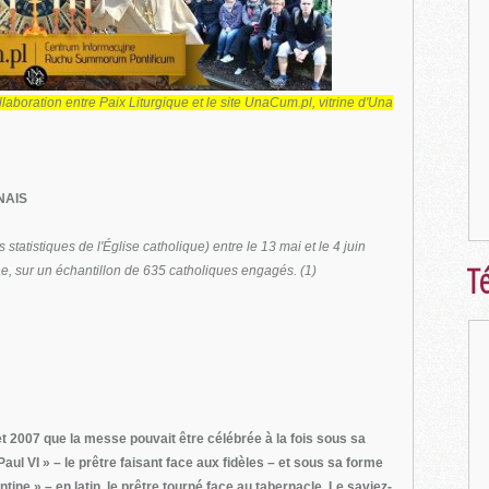
llaboration entre Paix Liturgique et le site UnaCum.pl, vitrine d'Una
NAIS
 statistiques de l'Église catholique) entre le 13 mai et le 4 juin
Té
e, sur un échantillon de 635 catholiques engagés. (1)
let 2007 que la messe pouvait être célébrée à la fois sous sa
aul VI » – le prêtre faisant face aux fidèles – et sous sa forme
ntine » – en latin, le prêtre tourné face au tabernacle. Le saviez-