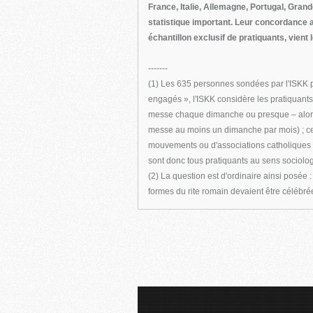
France, Italie, Allemagne, Portugal, Gran
statistique important. Leur concordance a
échantillon exclusif de pratiquants, vient
-------
(1) Les 635 personnes sondées par l'ISKK 
engagés », l'ISKK considère les pratiquants 
messe chaque dimanche ou presque – alors qu
messe au moins un dimanche par mois) ; ce
mouvements ou d'associations catholiques r
sont donc tous pratiquants au sens sociol
(2) La question est d'ordinaire ainsi posé
formes du rite romain devaient être célébré