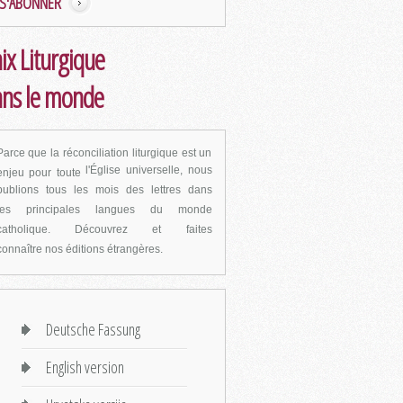
S'ABONNER
ix Liturgique
ns le monde
Parce que la réconciliation liturgique est un
l'Église universelle, nous
enjeu pour toute
publions tous les mois des lettres dans
les
principales langues du monde
catholique. Découvrez et faites
connaître
nos éditions étrangères.
Deutsche Fassung
English version