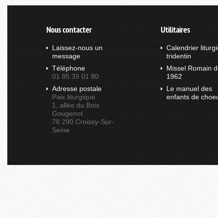
Nous contacter
Utilitaires
Laissez-nous un
Calendrier liturg
message
tridentin
Téléphone
Missel Romain d
01 85 39 01 80
1962
Adresse postale
Le manuel des
Paix liturgique
enfants de choe
1, allée du Bois
Gougenot
78 290 Croissy-Sur-
Seine