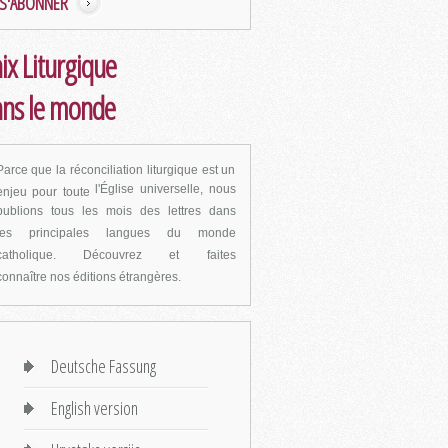
S'ABONNER
ix Liturgique
ns le monde
Parce que la réconciliation liturgique est un
l'Église universelle, nous
enjeu pour toute
publions tous les mois des lettres dans
les
principales langues du monde
catholique. Découvrez et faites
connaître
nos éditions étrangères.
Deutsche Fassung
English version