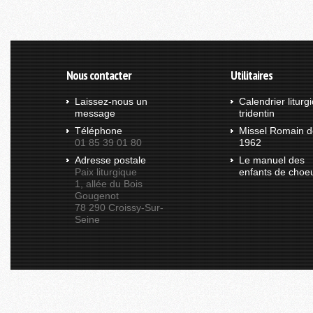
Nous contacter
Utilitaires
Laissez-nous un
Calendrier liturg
message
tridentin
Téléphone
Missel Romain d
01 85 39 01 80
1962
Adresse postale
Le manuel des
Paix liturgique
enfants de choe
1, allée du Bois
Gougenot
78 290 Croissy-Sur-
Seine