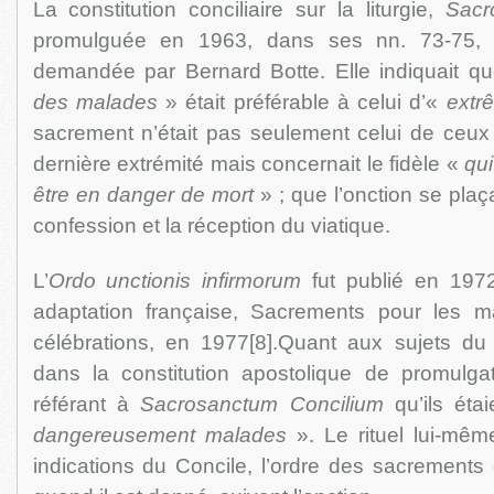
La constitution conciliaire sur la liturgie,
Sacr
promulguée en 1963, dans ses nn. 73-75, con
demandée par Bernard Botte. Elle indiquait qu
des malades
» était préférable à celui d’«
extrê
sacrement n’était pas seulement celui de ceux 
dernière extrémité mais concernait le fidèle «
qui
être en danger de mort
» ; que l’onction se plaç
confession et la réception du viatique.
L’
Ordo unctionis infirmorum
fut publié en 1972
adaptation française, Sacrements pour les m
célébrations, en 1977[8].Quant aux sujets du
dans la constitution apostolique de promulgat
référant à
Sacrosanctum Concilium
qu’ils éta
dangereusement malades
». Le rituel lui-même
indications du Concile, l’ordre des sacrements c