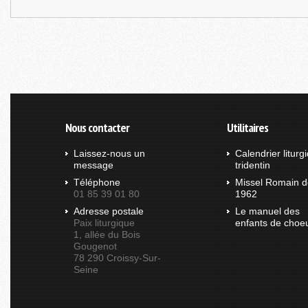
Nous contacter
Utilitaires
Laissez-nous un
Calendrier liturg
message
tridentin
Téléphone
Missel Romain d
01 85 39 01 80
1962
Adresse postale
Le manuel des
Paix liturgique
enfants de choe
1, allée du Bois
Gougenot
78 290 Croissy-Sur-
Seine