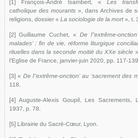
[1] François-André Isambert, «
Les transf
catholique des mourants
», dans Archives de s
religions, dossier «
La sociologie de la mort
», t.
[2] Guillaume Cuchet, «
De l’’extrême-onctio
malades’ : fin de vie, réforme liturgique concilia
rituelles dans la seconde moitié du XXe siècle
»
l’Eglise de France, janvier-juin 2020, pp. 117-139
[3] «
De l’’extrême-onction’ au ‘sacrement des 
118.
[4] Auguste-Alexis Goupil, Les Sacrements, Lib
1937, p. 78.
[5] Librairie du Sacré-Cœur, Lyon.