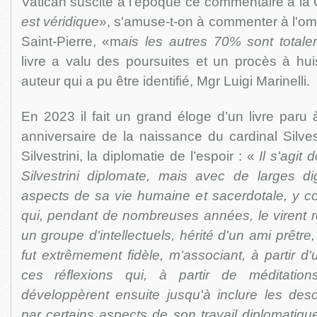
Vatican suscite à l’époque ce commentaire à la C
est véridique
», s'amuse-t-on à commenter à l'o
Saint-Pierre, «m
ais les autres 70% sont totale
livre a valu des poursuites et un procès à hui
auteur qui a pu être identifié, Mgr Luigi Marinelli.
En 2023 il fait un grand éloge d’un livre paru
anniversaire de la naissance du cardinal Silvestr
Silvestrini, la diplomatie de l’espoir : «
Il s'agit
Silvestrini diplomate, mais avec de larges di
aspects de sa vie humaine et sacerdotale, y co
qui, pendant de nombreuses années, le virent r
un groupe d'intellectuels, hérité d'un ami prêtre,
fut extrêmement fidèle, m'associant, à partir d
ces réflexions qui, à partir de méditatio
développèrent ensuite jusqu'à inclure les descrip
par certains aspects de son travail diplomatiqu