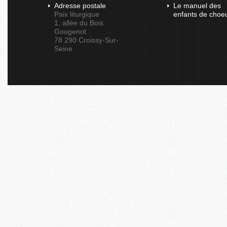
Adresse postale
Le manuel des
Paix liturgique
enfants de choe
1, allée du Bois
Gougenot
78 290 Croissy-Sur-
Seine