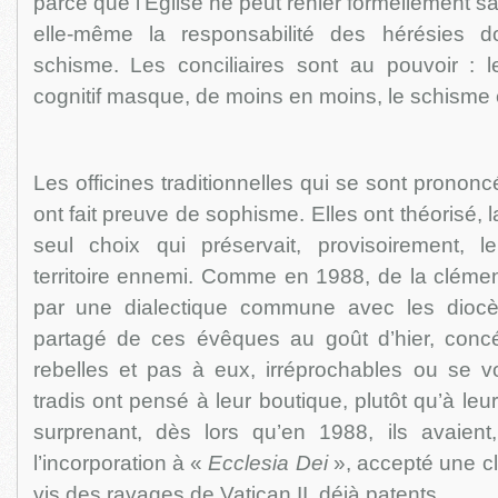
parce que l’Église ne peut renier formellement sa
elle-même la responsabilité des hérésies d
schisme. Les conciliaires sont au pouvoir : le
cognitif masque, de moins en moins, le schisme e
Les officines traditionnelles qui se sont pronon
ont fait preuve de sophisme. Elles ont théorisé, l
seul choix qui préservait, provisoirement, l
territoire ennemi. Comme en 1988, de la cléme
par une dialectique commune avec les diocè
partagé de ces évêques au goût d’hier, conc
rebelles et pas à eux, irréprochables ou se vo
tradis ont pensé à leur boutique, plutôt qu’à leu
surprenant, dès lors qu’en 1988, ils avaient
l’incorporation à «
Ecclesia Dei
», accepté une cl
vis des ravages de Vatican II, déjà patents.