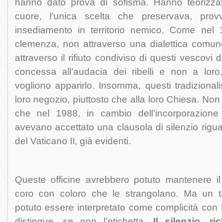
hanno dato prova di sofisma. Hanno teorizza
cuore, l’unica scelta che preservava, provv
insediamento in territorio nemico. Come nel 
clemenza, non attraverso una dialettica comun
attraverso il rifiuto condiviso di questi vescovi d
concessa all’audacia dei ribelli e non a loro,
vogliono apparirlo. Insomma, questi tradizional
loro negozio, piuttosto che alla loro Chiesa. No
che nel 1988, in cambio dell’incorporazione 
avevano accettato una clausola di silenzio rigua
del Vaticano II, già evidenti.
Queste officine avrebbero potuto mantenere il 
coro con coloro che le strangolano. Ma un t
potuto essere interpretato come complicità con E
distingue, se non l’etichetta.
Il silenzio, r