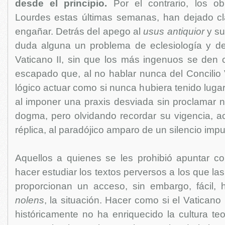
desde el principio.
Por el contrario, los ob
Lourdes estas últimas semanas, han dejado c
engañar. Detrás del apego al
usus antiquior
y s
duda alguna un problema de eclesiología y de
Vaticano II, sin que los más ingenuos se den 
escapado que, al no hablar nunca del Concilio V
lógico actuar como si nunca hubiera tenido lugar.
al imponer una praxis desviada sin proclamar n
dogma, pero olvidando recordar su vigencia, 
réplica, al paradójico amparo de un silencio impu
Aquellos a quienes se les prohibió apuntar con
hacer estudiar los textos perversos a los que las
proporcionan un acceso, sin embargo, fácil, 
nolens
, la situación. Hacer como si el Vaticano 
históricamente no ha enriquecido la cultura teo