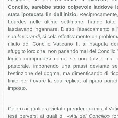
Concilio, sarebbe stato colpevole laddove la
stata ipotecata fin dall’inizio.
Reciprocamente, 
Lourdes nelle ultime settimane, hanno fatt
lasciavano ingannare. Dietro l’attaccamento all
sua
lex orandi
, si cela effettivamente un problema
rifiuto del Concilio Vaticano II, all’insaputa d
sfuggito loro che, non parlando mai del Concilio 
logico comportarsi come se non fosse mai av
pastorale, imponendo una prassi deviante s
l’estinzione del dogma, ma dimenticando di ricor
finito per trovare la sua replica, al riparo para
imposto.
Coloro ai quali era vietato prendere di mira il Vatic
testi perversi ai quali gli «
Atti del Concilio
» fo