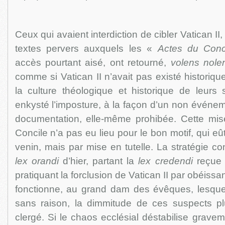
Ceux qui avaient interdiction de cibler Vatican II, 
textes pervers auxquels les «
Actes du Con
accès pourtant aisé, ont retourné,
volens nole
comme si Vatican II n’avait pas existé historiqu
la culture théologique et historique de leurs 
enkysté l’imposture, à la façon d’un non événem
documentation, elle-même prohibée. Cette mi
Concile n’a pas eu lieu pour le bon motif, qui eû
venin, mais par mise en tutelle. La stratégie co
lex orandi
d’hier, partant la
lex credendi
reçue 
pratiquant la forclusion de Vatican II par obéissa
fonctionne, au grand dam des évêques, lesque
sans raison, la dimmitude de ces suspects p
clergé. Si le chaos ecclésial déstabilise gravem