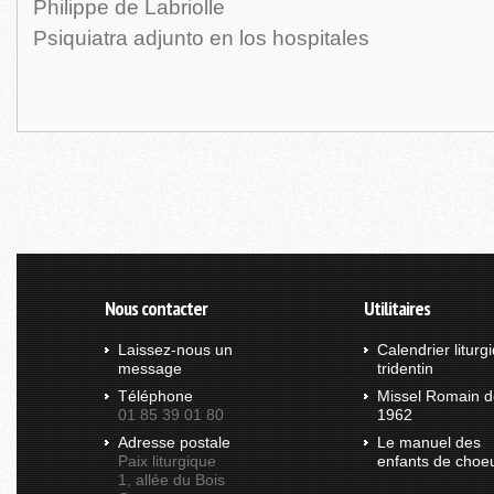
Philippe de Labriolle
Psiquiatra adjunto en los hospitales
Nous contacter
Utilitaires
Laissez-nous un
Calendrier liturg
message
tridentin
Téléphone
Missel Romain d
01 85 39 01 80
1962
Adresse postale
Le manuel des
Paix liturgique
enfants de choe
1, allée du Bois