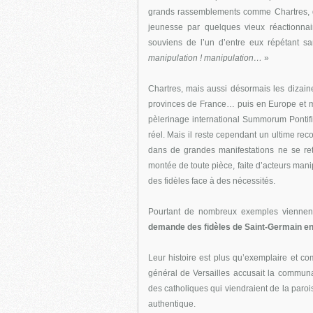
grands rassemblements comme Chartres, q
jeunesse par quelques vieux réactionna
souviens de l’un d’entre eux répétant s
manipulation ! manipulation…
»
Chartres, mais aussi désormais les dizain
provinces de France… puis en Europe et 
pèlerinage international Summorum Pontific
réel. Mais il reste cependant un ultime re
dans de grandes manifestations ne se ret
montée de toute pièce, faite d’acteurs ma
des fidèles face à des nécessités.
Pourtant de nombreux exemples viennent
demande des fidèles de Saint-Germain en L
Leur histoire est plus qu’exemplaire et 
général de Versailles accusait la communau
des catholiques qui viendraient de la paro
authentique.