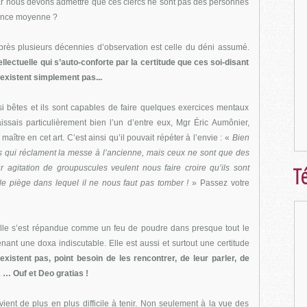
Car nous devons admettre que ces clercs ne sont pas des personnes
igence moyenne ?
après plusieurs décennies d’observation est celle du déni assumé.
llectuelle qui s’auto-conforte par la certitude que ces soi-disant
n’existent simplement pas...
i bêtes et ils sont capables de faire quelques exercices mentaux
ssais particulièrement bien l’un d’entre eux, Mgr Éric Aumônier,
maître en cet art. C’est ainsi qu’il pouvait répéter à l’envie : «
Bien
es qui réclament la messe à l’ancienne, mais ceux ne sont que des
Té
r agitation de groupuscules veulent nous faire croire qu’ils sont
 le piège dans lequel il ne nous faut pas tomber !
» Passez votre
uelle s’est répandue comme un feu de poudre dans presque tout le
nant une doxa indiscutable. Elle est aussi et surtout une certitude
istent pas, point besoin de les rencontrer, de leur parler, de
 … Ouf et Deo gratias !
ient de plus en plus difficile à tenir. Non seulement à la vue des