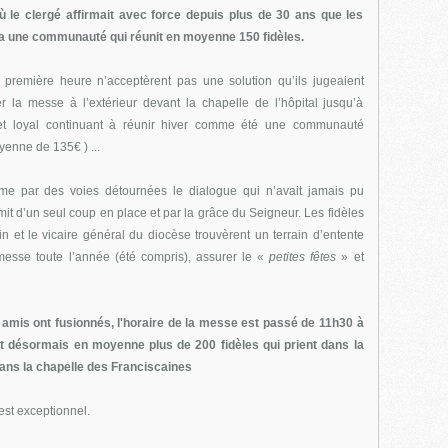
ù le clergé affirmait avec force depuis plus de 30 ans que les
ua une communauté qui réunit en moyenne 150 fidèles.
la première heure n’acceptèrent pas une solution qu’ils jugeaient
er la messe à l’extérieur devant la chapelle de l’hôpital jusqu’à
ir et loyal continuant à réunir hiver comme été une communauté
enne de 135€ ) ...
omme par des voies détournées le dialogue qui n’avait jamais pu
it d’un seul coup en place et par la grâce du Seigneur. Les fidèles
n et le vicaire général du diocèse trouvèrent un terrain d’entente
messe toute l’année (été compris), assurer le «
petites fêtes
» et
amis ont fusionnés, l'horaire de la messe est passé de 11h30 à
ont désormais en moyenne plus de 200 fidèles qui prient dans la
ns la chapelle des Franciscaines
est exceptionnel.