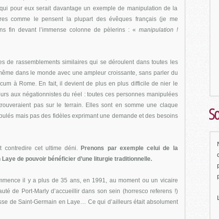
ui pour eux serait davantage un exemple de manipulation de la
ires comme le pensent la plupart des évêques français (je me
ans fin devant l’immense colonne de pèlerins : «
manipulation !
es de rassemblements similaires qui se déroulent dans toutes les
même dans le monde avec une ampleur croissante, sans parler du
um à Rome. En fait, il devient de plus en plus difficile de nier le
cours aux négationnistes du réel : toutes ces personnes manipulées
rouveraient pas sur le terrain. Elles sont en somme une claque
So
nipulés mais pas des fidèles exprimant une demande et des besoins
 contredire cet ultime déni.
Prenons par exemple celui de la
aye de pouvoir bénéficier d’une liturgie traditionnelle.
commence il y a plus de 35 ans, en 1991, au moment ou un vicaire
té de Port-Marly d’accueillir dans son sein (horresco referens !)
isse de Saint-Germain en Laye… Ce qui d’ailleurs était absolument