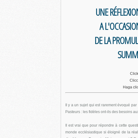
UNE RÉFLEXI
A L'OCCASIO
DE LA PROMU
SUMM
Clic
Clicc
Haga cli
Il y a un sujet qui est rarement évoqué pa
Pasteurs : les fidèles ont-ils des besoins a
Il est vrai que pour répondre à cette ques
monde ecclésiastique si éloigné de la réal