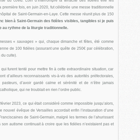
crise du covid. Loin d’interrompre la ténacité des fidèles elle les
 première fois, en juin 2020, fut célébrée une messe traditionnelle
 hôpital de Saint-Germain-en-Laye. Cette messe réunit plus de 150
onc bien à Saint-Germain des fidèles visibles, tangibles si je puis
e au rythme de la liturgie traditionnelle.
 messes «
sauvages
» qui, chaque dimanche et fêtes, été comme
oyenne de 100 fidèles (assurant une quête de 250€ par célébration,
du culte).
qui furent tenté pour mettre fin à cette extraordinaire situation, car
 sont d’ailleurs reconnaissants vis-à-vis des autorités préfectorales,
os pasteurs, d’avoir gardé calme et sérénité et de n’être jamais
atholique, qui ne troublait en rien l’ordre public.
 février 2023, ce qui était considéré comme impossible jusqu’alors,
le nouvel évêque de Versailles accordait enfin l’instauration d’une
Franciscaines de Saint-Germain, malgré les termes de l’ahurissant
son autisme continuait à croire que les fidèles n’existaient pas et