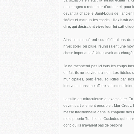
La situation en était là lorsqu’éclata la 
encouragea à redoubler d’ardeur et, pour la
devant la chapelle Saint-Louis de l’ancien
fidèles et marqua les esprits :
il existait d
dire, qui désiraient vivre leur foi catholiqu
Ainsi commencèrent ces célébrations de
hiver, soleil ou pluie, réunissaient une m
chose importante à faire savoir aux chargés 
Je ne raconterai pas ici tous les coups bas 
en fait ils ne servirent à rien. Les fidèles
municipales, policières, sollicités par n
intervenu dans une affaire strictement inter-c
La suite est miraculeuse et exemplaire. En
devint partiellement possible : Mgr Crepy, 
messe traditionnelle dans la chapelle des 
motu proprio Traditionis Custodes qui dans 
donc qu’ils n’avaient pas de besoins