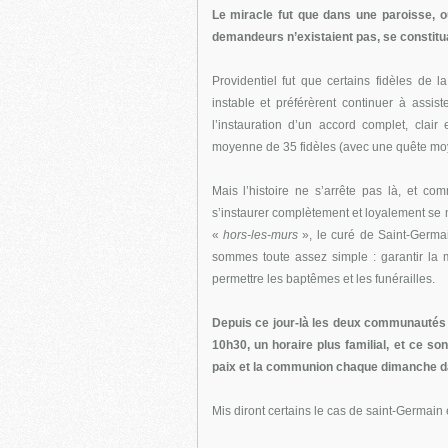
Le miracle fut que dans une paroisse, o
demandeurs n’existaient pas, se constit
Providentiel fut que certains fidèles de 
instable et préférèrent continuer à assist
l’instauration d’un accord complet, cla
moyenne de 35 fidèles (avec une quête moy
Mais l’histoire ne s’arrête pas là, et c
s’instaurer complètement et loyalement se m
«
hors-les-murs
», le curé de Saint-Germai
sommes toute assez simple : garantir la 
permettre les baptêmes et les funérailles.
Depuis ce jour-là les deux communautés 
10h30, un horaire plus familial, et ce s
paix et la communion chaque dimanche da
Mis diront certains le cas de saint-Germain 