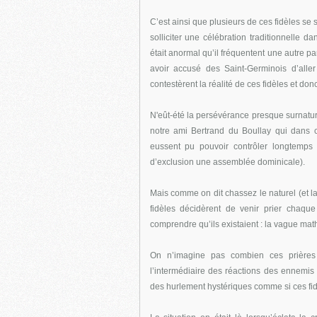
C’est ainsi que plusieurs de ces fidèles se
solliciter une célébration traditionnelle d
était anormal qu’il fréquentent une autre pa
avoir accusé des Saint-Germinois d’aller
contestèrent la réalité de ces fidèles et don
N'eût-été la persévérance presque surnatu
notre ami Bertrand du Boullay qui dans c
eussent pu pouvoir contrôler longtemps la
d’exclusion une assemblée dominicale).
Mais comme on dit chassez le naturel (et la 
fidèles décidèrent de venir prier chaqu
comprendre qu’ils existaient : la vague math
On n’imagine pas combien ces prières 
l’intermédiaire des réactions des ennemis 
des hurlement hystériques comme si ces fidè