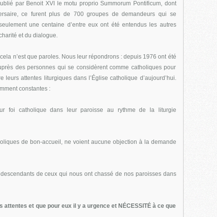
t publié par Benoit XVI le motu proprio Summorum Pontificum, dont
ersaire, ce furent plus de 700 groupes de demandeurs qui se
 seulement une centaine d’entre eux ont été entendus les autres
charité et du dialogue.
t cela n’est que paroles. Nous leur répondrons : depuis 1976 ont été
près des personnes qui se considèrent comme catholiques pour
 leurs attentes liturgiques dans l’Église catholique d’aujourd’hui.
mment constantes :
ur foi catholique dans leur paroisse au rythme de la liturgie
liques de bon-accueil, ne voient aucune objection à la demande
u descendants de ceux qui nous ont chassé de nos paroisses dans
t des attentes et que pour eux il y a urgence et NÉCESSITÉ à ce que