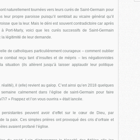
 sont naturellement tournées vers leurs curés de Saint-Germain pour
ans leur propre paroisse puisqu’il semblait au vicaire général qu’il
roisse que la leur. Mais le déni est souvent contradictoire car après
 à Port-Marly, voici que les curés successifs de Saint-Germain
c la légitimité de leur demande.
relle de catholiques particulièrement courageux – comment oublier
e combat reçu tant d’insultes et de mépris – les négationnistes
 situation (ils allèrent jusqu’à laisser applaudir leur politique
réalité), il (elle) revient au galop. C’est ainsi qu’en 2018 quelques
e semaine calmement dans l’église de saint-Germain pour faire
/7/7 » Frappez et l’on vous ouvrira » était lancée.
persistantes peuvent avoir d’effet sur le cœur de Dieu, par
de la paix. Ces simples prières ont provoqué des cris d’orfraie et
les avaient profané l’église.