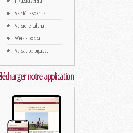
Hrvatska verzija
Versión española
Versione italiana
Wersja polska
Versão portuguesa
lécharger notre application