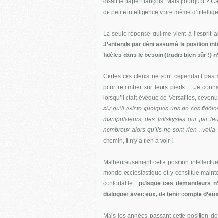
disait le pape François. Mais pourquoi ? 
de petite intelligence voire même d’intell
La seule réponse qui me vient à l’esprit 
J’entends par déni assumé la position inte
fidèles dans le besoin (tradis bien sûr !) 
Certes ces clercs ne sont cependant pas s
pour retomber sur leurs pieds… Je connai
lorsqu’il était évêque de Versailles, devenu 
sûr qu’il existe quelques-uns de ces fidèl
manipulateurs, des trotskystes qui par leu
nombreux alors qu’ils ne sont rien : voilà
chemin, il n'y a rien à voir !
Malheureusement cette position intellect
monde ecclésiastique et y constitue mainte
confortable :
puisque ces demandeurs n’ex
dialoguer avec eux, de tenir compte d’eux
Mais les années passant cette position dev