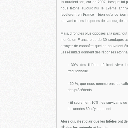
Ils auraient tort, car en 2007, lorsque fu
nous fêtons aujourd’hui le 19ème anniv
révélèrent en France ; bien qu’à ce jour
trouvant closes les portes de l’amour, de la 
Mais, diront les plus opposés à la paix, tou
menés en France plus de 30 sondages au
essayer de connaître quelles pouvaient être
Les résultats donnent des réponses étonna
- 30% des fidèles désirent vivre le
traditionnelle.
- 60 %, que nous nommerons les catho
des précédents.
- Et seulement 10%, les survivants o
les années 60, s’y opposent…
Alors oui, il est clair que les fidèles on
l’Église les entende et les aime.