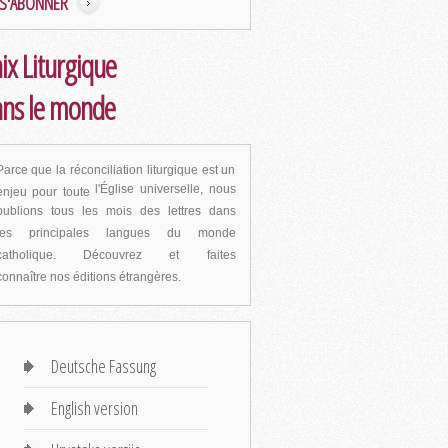
S'ABONNER
ix Liturgique
ns le monde
Parce que la réconciliation liturgique est un
l'Église universelle, nous
enjeu pour toute
publions tous les mois des lettres dans
les
principales langues du monde
catholique. Découvrez et faites
connaître
nos éditions étrangères.
Deutsche Fassung
English version