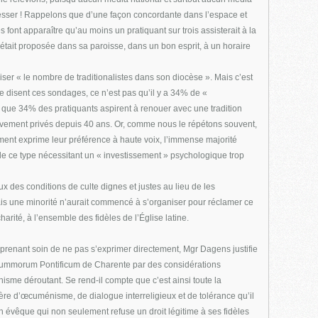
éresser ! Rappelons que d’une façon concordante dans l’espace et
 font apparaître qu’au moins un pratiquant sur trois assisterait à la
 était proposée dans sa paroisse, dans un bon esprit, à un horaire
er « le nombre de traditionalistes dans son diocèse ». Mais c’est
e disent ces sondages, ce n’est pas qu’il y a 34% de «
is que 34% des pratiquants aspirent à renouer avec une tradition
busivement privés depuis 40 ans. Or, comme nous le répétons souvent,
ment exprime leur préférence à haute voix, l’immense majorité
e ce type nécessitant un « investissement » psychologique trop
x des conditions de culte dignes et justes au lieu de les
ais une minorité n’aurait commencé à s’organiser pour réclamer ce
harité, à l’ensemble des fidèles de l’Église latine.
 en prenant soin de ne pas s’exprimer directement, Mgr Dagens justifie
s Summorum Pontificum de Charente par des considérations
isme déroutant. Se rend-il compte que c’est ainsi toute la
ière d’œcuménisme, de dialogue interreligieux et de tolérance qu’il
 évêque qui non seulement refuse un droit légitime à ses fidèles