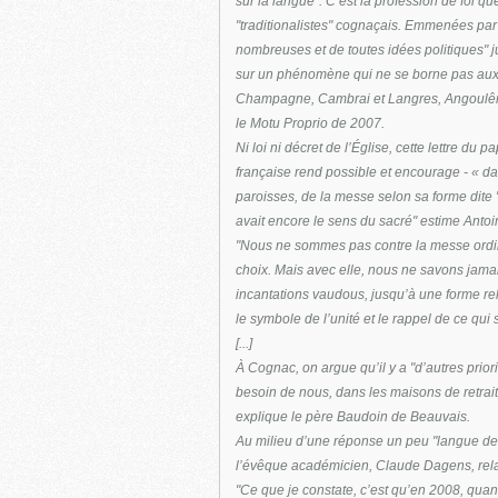
sur la langue". C’est la profession de foi 
"traditionalistes" cognaçais. Emmenées par l
nombreuses et de toutes idées politiques" jur
sur un phénomène qui ne se borne pas aux
Champagne, Cambrai et Langres, Angoulême 
le Motu Proprio de 2007.
Ni loi ni décret de l’Église, cette lettre d
française rend possible et encourage - « dan
paroisses, de la messe selon sa forme dite "e
avait encore le sens du sacré" estime Antoi
"Nous ne sommes pas contre la messe ordin
choix. Mais avec elle, nous ne savons jama
incantations vaudous, jusqu’à une forme rela
le symbole de l’unité et le rappel de ce qui s
[...]
À Cognac, on argue qu’il y a "d’autres priori
besoin de nous, dans les maisons de retraite
explique le père Baudoin de Beauvais.
Au milieu d’une réponse un peu "langue de b
l’évêque académicien, Claude Dagens, relat
"Ce que je constate, c’est qu’en 2008, quand