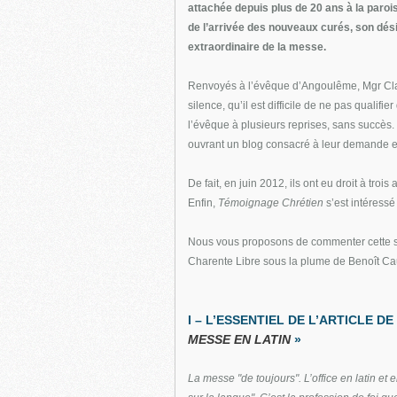
attachée depuis plus de 20 ans à la paroi
de l’arrivée des nouveaux curés, son désir
extraordinaire de la messe.
Renvoyés à l’évêque d’Angoulême, Mgr Cl
silence, qu’il est difficile de ne pas qualifi
l’évêque à plusieurs reprises, sans succès. D
ouvrant un blog consacré à leur demande et a
De fait, en juin 2012, ils ont eu droit à trois
Enfin,
Témoignage Chrétien
s’est intéressé 
Nous vous proposons de commenter cette sem
Charente Libre sous la plume de Benoît Cau
I – L’ESSENTIEL DE L’ARTICLE D
MESSE EN LATIN
»
La messe "de toujours". L’office en latin et