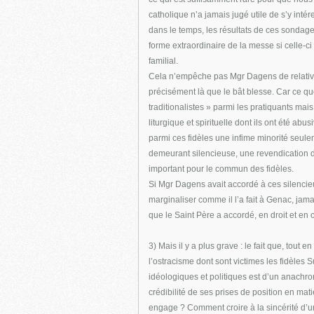
catholique n’a jamais jugé utile de s’y int
dans le temps, les résultats de ces sondages
forme extraordinaire de la messe si celle-ci
familial.
Cela n’empêche pas Mgr Dagens de relativis
précisément là que le bât blesse. Car ce qu
traditionalistes » parmi les pratiquants ma
liturgique et spirituelle dont ils ont été a
parmi ces fidèles une infime minorité seule
demeurant silencieuse, une revendication d
important pour le commun des fidèles.
Si Mgr Dagens avait accordé à ces silencieu
marginaliser comme il l’a fait à Genac, jam
que le Saint Père a accordé, en droit et en c
3) Mais il y a plus grave : le fait que, tout
l’ostracisme dont sont victimes les fidèle
idéologiques et politiques est d’un anachron
crédibilité de ses prises de position en mat
engage ? Comment croire à la sincérité d’un