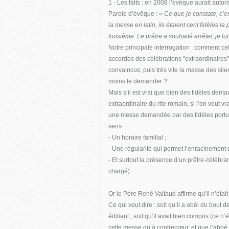
1 - Les faits : en 2008 l’évêque aurait auto
Parole d’évêque : «
Ce que je constate, c’e
la messe en latin, ils étaient cent fidèles 
troisième. Le prêtre a souhaité arrêter, je lui 
Notre principale interrogation : comment ce
accordés des célébrations "extraordinaires"
convaincus, puis très vite la masse des sile
moins le demander ?
Mais s’il est vrai que bien des fidèles dema
extraordinaire du rite romain, si l’on veut v
une messe demandée par des fidèles portuga
sens :
- Un horaire familial ;
- Une régularité qui permet l’enracinement
- Et surtout la présence d’un prêtre-célébran
chargé).
Or le Père René Valtaud affirme qu’il n’étai
Ce qui veut dire : soit qu’il a obéi du bout d
édifiant ; soit qu’il avait bien compris (ce 
cette messe qu’à contrecœur, et que l’abbé V