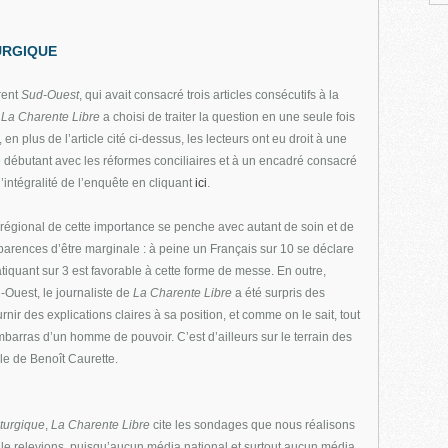
TURGIQUE
rent
Sud-Ouest
, qui avait consacré trois articles consécutifs à la
,
La Charente Libre
a choisi de traiter la question en une seule fois
en plus de l’article cité ci-dessus, les lecteurs ont eu droit à une
e débutant avec les réformes conciliaires et à un encadré consacré
’intégralité de l’enquête en cliquant
ici
.
a régional de cette importance se penche avec autant de soin et de
parences d’être marginale : à peine un Français sur 10 se déclare
tiquant sur 3 est favorable à cette forme de messe. En outre,
uest, le journaliste de
La Charente Libre
a été surpris des
rnir des explications claires à sa position, et comme on le sait, tout
mbarras d’un homme de pouvoir. C’est d’ailleurs sur le terrain des
le de Benoît Caurette.
iturgique
,
La Charente Libre
cite les sondages que nous réalisons
 le relevions, puisqu’aucun média national et surtout aucun média