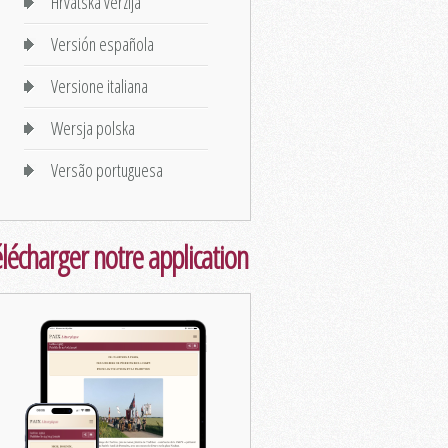
Hrvatska verzija
Versión española
Versione italiana
Wersja polska
Versão portuguesa
lécharger notre application