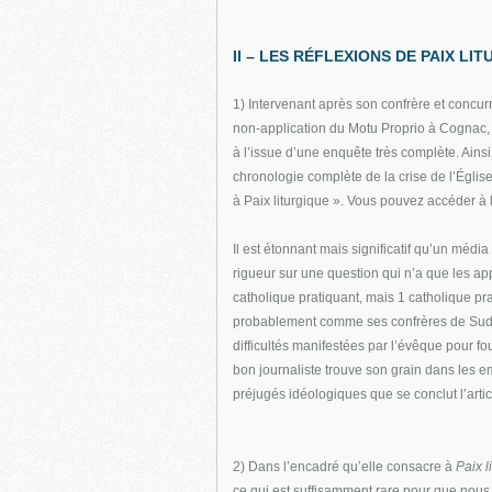
II – LES RÉFLEXIONS DE PAIX LI
1) Intervenant après son confrère et concur
non-application du Motu Proprio à Cognac
à l’issue d’une enquête très complète. Ainsi, 
chronologie complète de la crise de l’Églis
à Paix liturgique ». Vous pouvez accéder à l
Il est étonnant mais significatif qu’un médi
rigueur sur une question qui n’a que les ap
catholique pratiquant, mais 1 catholique pra
probablement comme ses confrères de Sud-O
difficultés manifestées par l’évêque pour fou
bon journaliste trouve son grain dans les e
préjugés idéologiques que se conclut l’artic
2) Dans l’encadré qu’elle consacre à
Paix l
ce qui est suffisamment rare pour que nous