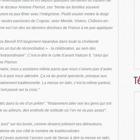
que revendique haut et fort depuis quelques semaines un bastion de
e docteur Antoine Pierron, ces "trente-six familles souvent
ent ne pas flirter avec l’intégrisme. Plutôt vouloir mettre le doigt
 seules paroisses de Cognac: avec Mende, Viviers, Châlons-en-
est l’un des six derniers diocèses de France à ne pas appliquer
u pape Benoît XVI largement répandue dans toute la chrétienté
s un but de réconciliation » - la célébration, au sein des
xtraordinaire". C’est-à-dire le culte d’avant Vatican II, "celui qui
ne Pierron.
aire, nous y assistons même parce que nous n’avons pas d’autre
Té
is à quoi nous attendre. Ça va du grand spectacle, presque aux
tivement traditionnelle. La messe en latin, c’est la même partout,
’est passé sur la croix."
tés dans la vie d’un prêtre". "Notamment aller voir les gens qui ont
 ou ailleurs, des endroits de solitude où l’on ne va pas assez",
uis" sur les bords, comme diraient joliment ses détracteurs,
ivise de son côté le nombre de traditionalistes
 j’avais autorisé l’ancien curé de Genac à dire la messe en latin,