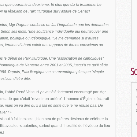
Plus que quarante la deuxième. Et plus que dix la troisième. Le
Voir la réflexion de Paix liturgique sur l’affaire de Genac].
endus, Mgr Dagens confesse en fait l’inquiétude que les demandes
Selon ses mots, "une souffrance individuelle qui peut trouver une
ation, politique ou idéologique. "Je me demande si d’autres
les, feraient d’abord valoir des rapports de forces conscients ou
s le débat de Paix liturgique. Une "association de catholiques"
 homologue de Nanterre entre 2001 et 2005, jusqu’à ce qu’il cède
So
988. Depuis, Paix liturgique ne se revendique plus que "simple
t loin d’être dite.
tin, l’abbé René Valtaud y avait été fortement encouragé par Mgr
rsuadé que c’était "revenir en arrière". L’homme d’Église déclarait
, mais on va dire qu’il a fait en sorte que je ne refuse pas. De
ller !
»
est tout à fait inexacte ; bien peu de prêtres désireux de célébrer la
it avec leurs autorités, surtout quand l’hostilité de l’évêque du lieu
e.]