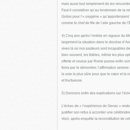
mais aussi tout simplement de les rencontre
Faut-il considérer qu’au lendemain de la re
Golias
pour l’« oxygène » qu’apporteraient se
comme le chef de file de l’aile gauche de l’
4) Cinq ans après l’entrée en vigueur du M
largement la situation dans le diocèse d’An
vives là où nos pasteurs sont incapables de
bien souvent, les fidèles, même les plus op
offerte et voulue par Rome puisse enfin voi
finira par le démontrer, l’affirmation serein
la voie la plus sûre pour que le cœur et la 
et fructueuse.
5) Donnons enfin des explications sur l’éc
L’échec de « l’expérience de Genac » reste
justifier son refus à accorder une célébrat
Voici, après enquête la reconstitution de cett