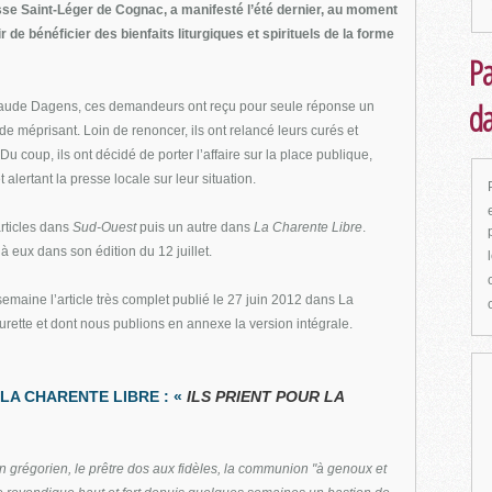
sse Saint-Léger de Cognac, a manifesté l’été dernier, au moment
 de bénéficier des bienfaits liturgiques et spirituels de la forme
Pa
da
aude Dagens, ces demandeurs ont reçu pour seule réponse un
er de méprisant. Loin de renoncer, ils ont relancé leurs curés et
u coup, ils ont décidé de porter l’affaire sur la place publique,
lertant la presse locale sur leur situation.
 articles dans
Sud-Ouest
puis un autre dans
La Charente Libre
.
à eux dans son édition du 12 juillet.
aine l’article très complet publié le 27 juin 2012 dans La
rette et dont nous publions en annexe la version intégrale.
E LA CHARENTE LIBRE : «
ILS PRIENT POUR LA
 en grégorien, le prêtre dos aux fidèles, la communion "à genoux et