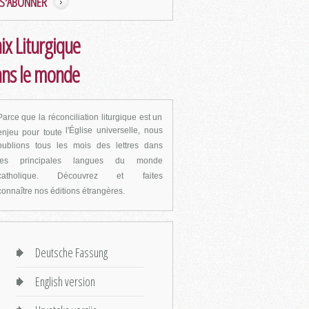
S'ABONNER
ix Liturgique
ns le monde
Parce que la réconciliation liturgique est un
l'Église universelle, nous
enjeu pour toute
publions tous les mois des lettres dans
les
principales langues du monde
catholique. Découvrez et faites
connaître
nos éditions étrangères.
Deutsche Fassung
English version