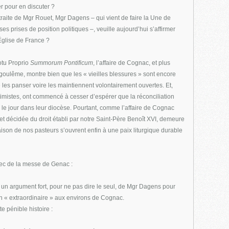
r pour en discuter ?
traite de Mgr Rouet, Mgr Dagens – qui vient de faire la Une de
s prises de position politiques –, veuille aujourd’hui s’affirmer
Église de France ?
otu Proprio
Summorum Pontificum
, l’affaire de Cognac, et plus
goulême, montre bien que les « vieilles blessures » sont encore
 les panser voire les maintiennent volontairement ouvertes. Et,
timistes, ont commencé à cesser d’espérer que la réconciliation
r le jour dans leur diocèse. Pourtant, comme l’affaire de Cognac
e et décidée du droit établi par notre Saint-Père Benoît XVI, demeure
raison de nos pasteurs s’ouvrent enfin à une paix liturgique durable
hec de la messe de Genac :
 un argument fort, pour ne pas dire le seul, de Mgr Dagens pour
ion « extraordinaire » aux environs de Cognac.
e pénible histoire :