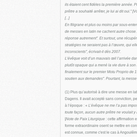
ils étaient cent fidèles la première année. 
prêtre a souhaité arrêter, je lui ai dit oui." [
[...]
En filigrane et plus ou moins par sous-ent
de messes en latin ne cachent autre chose. 
réponse autrement". Et surtout, une récupér
stratégies ne seraient pas à l’œuvre, qui el
inconscients", écrivait-il dès 2007.
L’évêque voit d’un mauvais œil l’arrivée dan
plutôt opaque qui a mené la vie dure à son
finalement sur le premier Motu Proprio de 1
soutien aux demandes". Pourtant, la messe es
(1) Plus qu’autorisé à dire une messe en la
Dagens. Il avait accepté sans conviction, pe
à l’époque : «
L’évêque ne me l’a pas imposé
toute façon, aucun autre prêtre ne voulait y a
[
Note de Paix Liturgique
: cette affirmation 
forme extraordinaire osent se mettre en confl
est connue, comme c'est le cas à Angoulêm