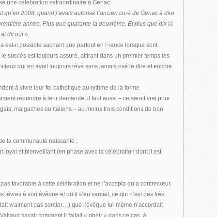
risé une célébration extraordinaire à Genac:
st qu’en 2008, quand j’avais autorisé l’ancien curé de Genac à dire
la première année. Plus que quarante la deuxième. Et plus que dix la
ai dit oui
».
la est-il possible sachant que partout en France lorsque sont
 le succès est toujours assuré, attirant dans un premier temps les
ncieux qui en avait toujours rêvé sans jamais osé le dire et encore
ndent à vivre leur foi catholique au rythme de la forme
raiment répondre à leur demande, il faut aussi – ce serait vrai pour
is, malgaches ou italiens – au moins trois conditions de bon
 de la communauté naissante ;
t loyal et bienveillant (en phase avec la célébration dont il est
t pas favorable à cette célébration et ne l’accepta qu’a contrecœur.
es lèvres à son évêque et qu’il s’en vantait, ce qui n’est pas très
n’était vraiment pas sorcier…) que l’évêque lui-même n’accordait
altaud savait comment il fallait « obéir » dans ce cas, à