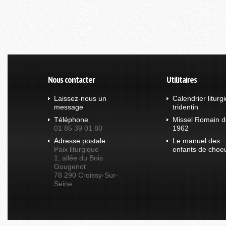
Nous contacter
Utilitaires
Laissez-nous un
Calendrier liturg
message
tridentin
Téléphone
Missel Romain d
01 85 39 01 80
1962
Adresse postale
Le manuel des
Paix liturgique
enfants de choe
1, allée du Bois
Gougenot
78 290 Croissy-Sur-
Seine