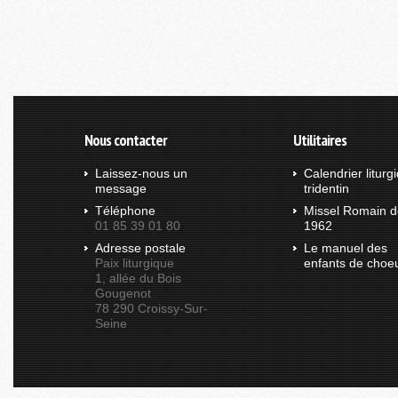
Nous contacter
Utilitaires
Laissez-nous un
Calendrier liturg
message
tridentin
Téléphone
Missel Romain d
01 85 39 01 80
1962
Adresse postale
Le manuel des
Paix liturgique
enfants de choe
1, allée du Bois
Gougenot
78 290 Croissy-Sur-
Seine