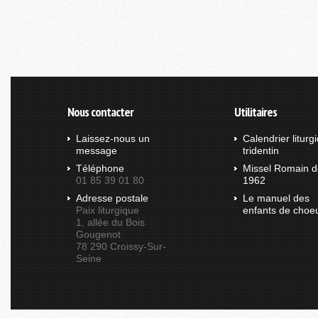
Nous contacter
Utilitaires
Laissez-nous un
Calendrier liturg
message
tridentin
Téléphone
Missel Romain d
01 85 39 01 80
1962
Adresse postale
Le manuel des
Paix liturgique
enfants de choe
1, allée du Bois
Gougenot
78 290 Croissy-Sur-
Seine