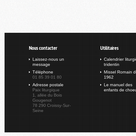
Nous contacter
Utilitaires
Laissez-nous un
Calendrier liturg
message
tridentin
Téléphone
Missel Romain d
01 85 39 01 80
1962
Adresse postale
Le manuel des
Paix liturgique
enfants de choe
1, allée du Bois
Gougenot
78 290 Croissy-Sur-
Seine