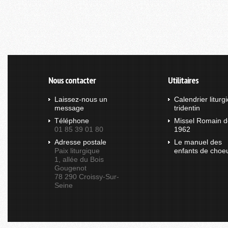
Nous contacter
Utilitaires
Laissez-nous un
Calendrier liturg
message
tridentin
Téléphone
Missel Romain d
01 85 39 01 80
1962
Adresse postale
Le manuel des
Paix liturgique
enfants de choe
1, allée du Bois
Gougenot
78 290 Croissy-Sur-
Seine