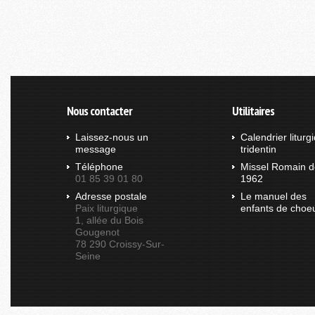
Nous contacter
Utilitaires
Laissez-nous un
Calendrier liturg
message
tridentin
Téléphone
Missel Romain d
01 85 39 01 80
1962
Adresse postale
Le manuel des
Paix liturgique
enfants de choe
1, allée du Bois
Gougenot
78 290 Croissy-Sur-
Seine