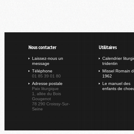
Nous contacter
Utilitaires
Laissez-nous un
Calendrier liturg
message
tridentin
Téléphone
Missel Romain d
01 85 39 01 80
1962
Adresse postale
Le manuel des
Paix liturgique
enfants de choe
1, allée du Bois
Gougenot
78 290 Croissy-Sur-
Seine