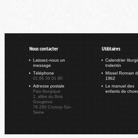
Nous contacter
Utilitaires
Laissez-nous un
Calendrier liturg
message
tridentin
Téléphone
Missel Romain d
01 85 39 01 80
1962
Adresse postale
Le manuel des
Paix liturgique
enfants de choe
1, allée du Bois
Gougenot
78 290 Croissy-Sur-
Seine