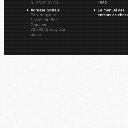
01 85 39 01 80
1962
Adresse postale
Le manuel des
Paix liturgique
enfants de choe
1, allée du Bois
Gougenot
78 290 Croissy-Sur-
Seine